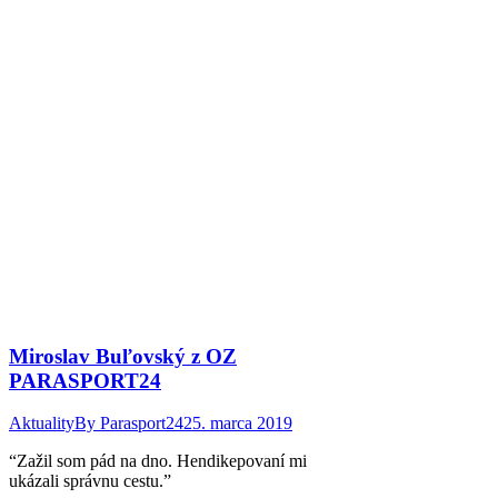
Miroslav Buľovský z OZ
PARASPORT24
Aktuality
By
Parasport24
25. marca 2019
“Zažil som pád na dno. Hendikepovaní mi
ukázali správnu cestu.”