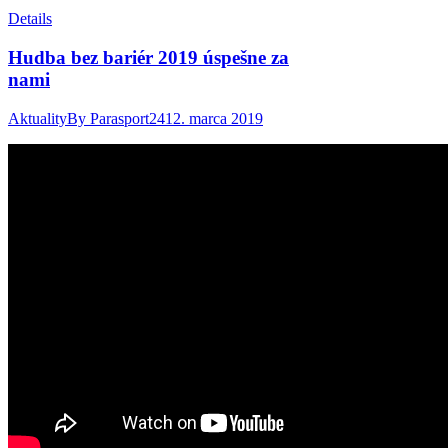
Details
Hudba bez bariér 2019 úspešne za
nami
Aktuality
By
Parasport24
12. marca 2019