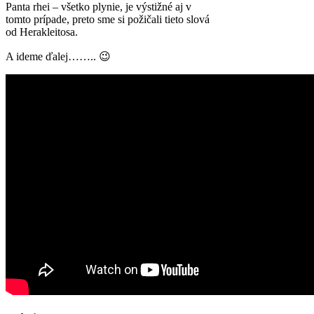
Panta rhei – všetko plynie, je výstižné aj v
tomto prípade, preto sme si požičali tieto slová
od Herakleitosa.
A ideme ďalej…….. 😉