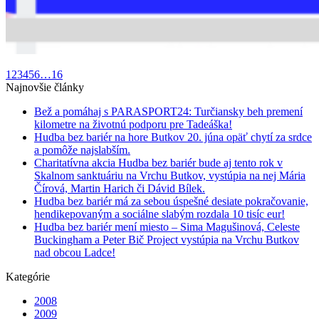
1
2
3
4
5
6
…
16
Najnovšie články
Bež a pomáhaj s PARASPORT24: Turčiansky beh premení
kilometre na životnú podporu pre Tadeáška!
Hudba bez bariér na hore Butkov 20. júna opäť chytí za srdce
a pomôže najslabším.
Charitatívna akcia Hudba bez bariér bude aj tento rok v
Skalnom sanktuáriu na Vrchu Butkov, vystúpia na nej Mária
Čírová, Martin Harich či Dávid Bílek.
Hudba bez bariér má za sebou úspešné desiate pokračovanie,
hendikepovaným a sociálne slabým rozdala 10 tisíc eur!
Hudba bez bariér mení miesto – Sima Magušinová, Celeste
Buckingham a Peter Bič Project vystúpia na Vrchu Butkov
nad obcou Ladce!
Kategórie
2008
2009