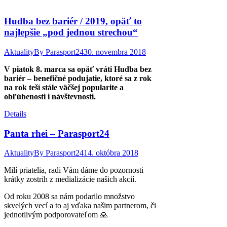
Hudba bez bariér / 2019, opäť to
najlepšie „pod jednou strechou“
Aktuality
By
Parasport24
30. novembra 2018
V piatok 8. marca sa opäť vráti Hudba bez
bariér – benefičné podujatie, ktoré sa z rok
na rok teší stále väčšej popularite a
obľúbenosti i návštevnosti.
Details
Panta rhei – Parasport24
Aktuality
By
Parasport24
14. októbra 2018
Milí priatelia, radi Vám dáme do pozornosti
krátky zostrih z medializácie našich akcií.
Od roku 2008 sa nám podarilo množstvo
skvelých vecí a to aj vďaka našim partnerom, či
jednotlivým podporovateľom 🙏