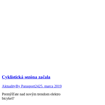
Cyklistická sezóna začala
Aktuality
By
Parasport24
25. marca 2019
Premýšľate nad novým trendom elektro
bicykel?