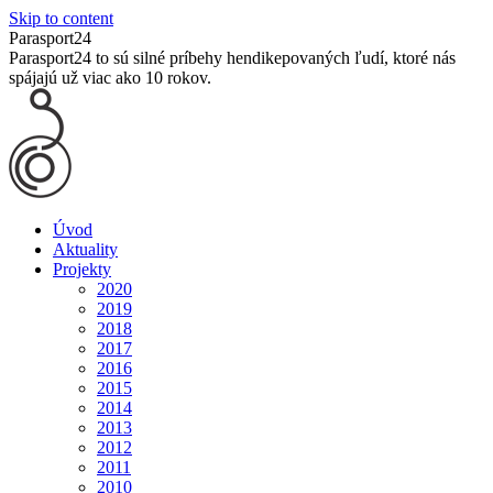
Skip to content
Parasport24
Parasport24 to sú silné príbehy hendikepovaných ľudí, ktoré nás
spájajú už viac ako 10 rokov.
Úvod
Aktuality
Projekty
2020
2019
2018
2017
2016
2015
2014
2013
2012
2011
2010