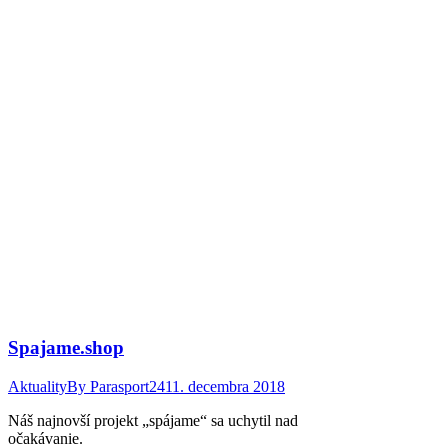
Spajame.shop
Aktuality
By
Parasport24
11. decembra 2018
Náš najnovší projekt „spájame“ sa uchytil nad
očakávanie.