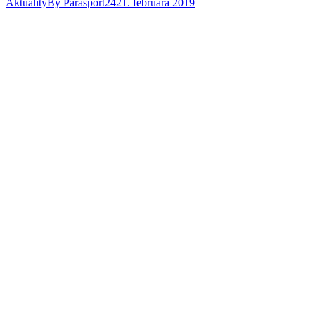
Aktuality
By
Parasport24
21. februára 2019