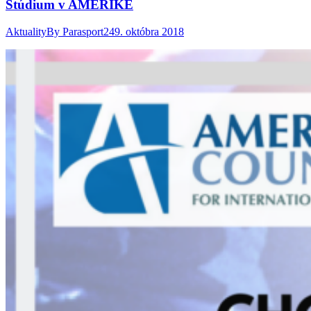
Stúdium v AMERIKE
Aktuality
By
Parasport24
9. októbra 2018