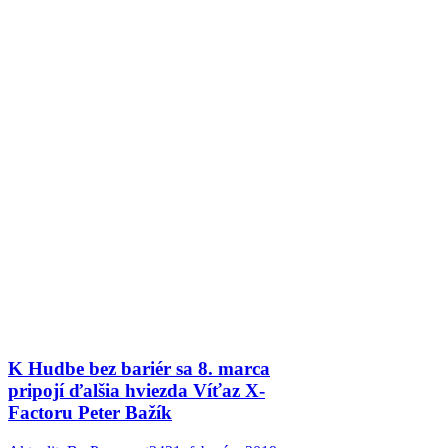
K Hudbe bez bariér sa 8. marca
pripojí ďalšia hviezda Víťaz X-
Factoru Peter Bažík