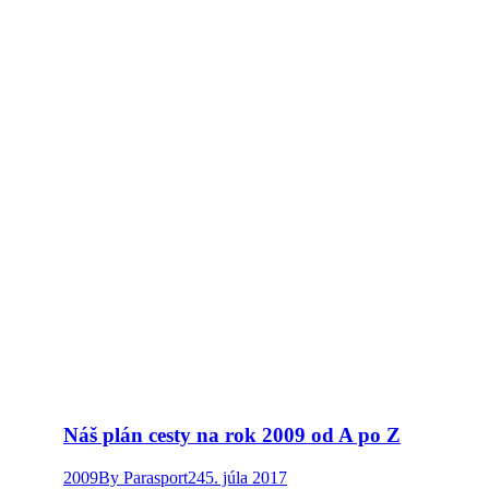
Náš plán cesty na rok 2009 od A po Z
2009
By
Parasport24
5. júla 2017