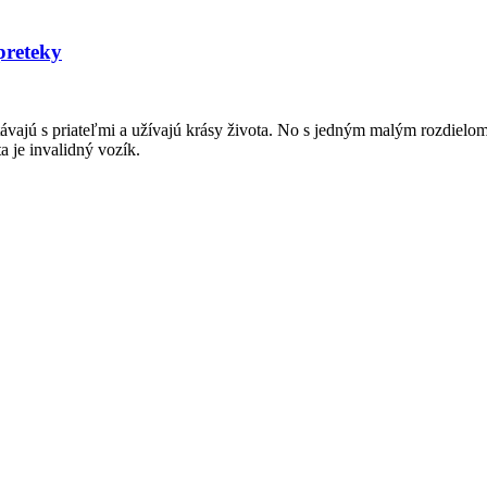
preteky
etávajú s priateľmi a užívajú krásy života. No s jedným malým rozdielo
a je invalidný vozík.