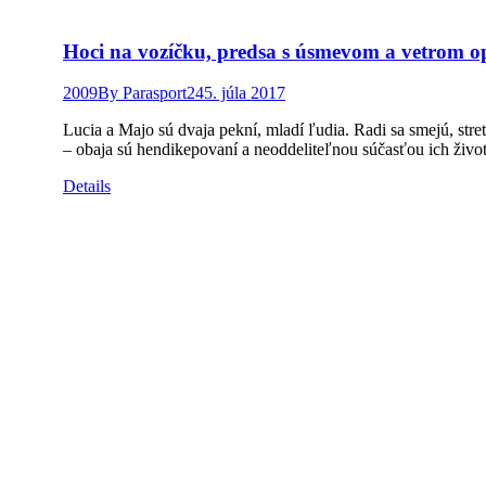
Hoci na vozíčku, predsa s úsmevom a vetrom o
2009
By
Parasport24
5. júla 2017
Lucia a Majo sú dvaja pekní, mladí ľudia. Radi sa smejú, str
– obaja sú hendikepovaní a neoddeliteľnou súčasťou ich život
Details