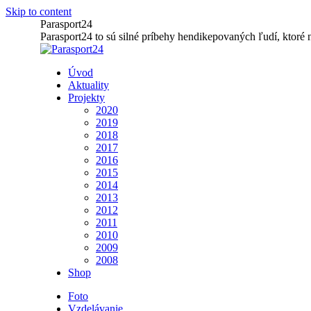
Skip to content
Parasport24
Parasport24 to sú silné príbehy hendikepovaných ľudí, ktoré n
Úvod
Aktuality
Projekty
2020
2019
2018
2017
2016
2015
2014
2013
2012
2011
2010
2009
2008
Shop
Foto
Vzdelávanie