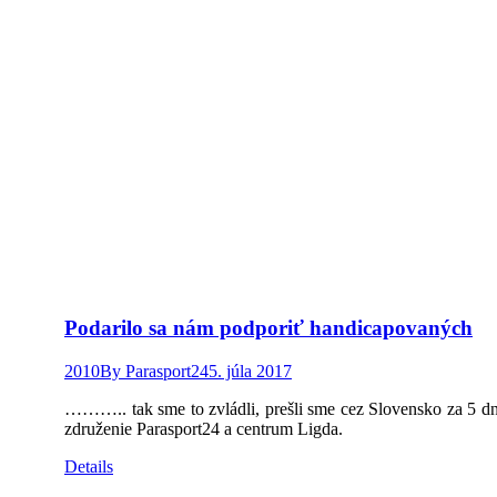
Podarilo sa nám podporiť handicapovaných
2010
By
Parasport24
5. júla 2017
……….. tak sme to zvládli, prešli sme cez Slovensko za 5 dní
združenie Parasport24 a centrum Ligda.
Details