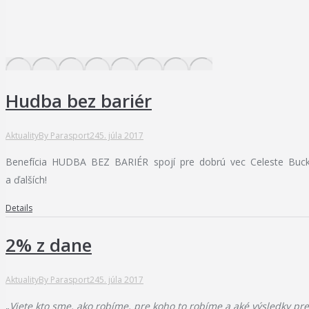
Hudba bez bariér
Aktuality
By
Parasport24
5. júla 2017
Benefícia HUDBA BEZ BARIÉR spojí pre dobrú vec Celeste Bucki
a ďalších!
Details
2% z dane
Aktuality
By
Parasport24
5. júla 2017
„
V
iete kto sme, ako robíme, pre koho to robíme a aké výsledky pr