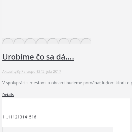
Urobíme čo sa dá….
Aktuality
By
Parasport24
5. júla 2017
V spolupráci s mestami a obcami budeme pomáhať ľuďom ktorí to p
Details
1
…
11
12
13
14
15
16