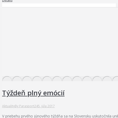
Details
Týždeň plný emócií
Aktuality
By
Parasport24
5. júla 2017
V priebehu prvého júnového týždňa sa na Slovensku uskutočnila un