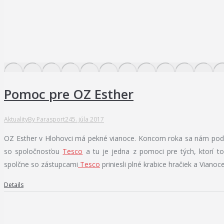
Pomoc pre OZ Esther
Aktuality
By
Parasport24
5. júla 2017
OZ Esther v Hlohovci má pekné vianoce. Koncom roka sa nám poda
so spoločnosťou
Tesco
a tu je jedna z pomoci pre tých, ktorí t
spolčne so zástupcami
Tesco
priniesli plné krabice hračiek a Vianoc
Details