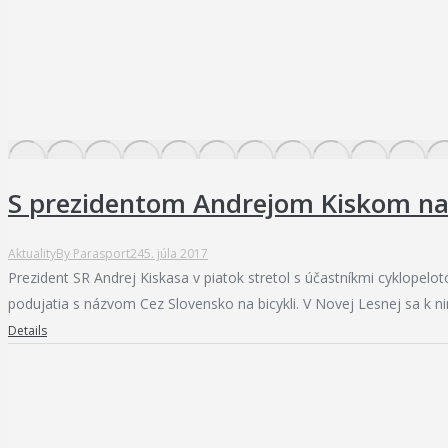
S prezidentom Andrejom Kiskom na 
Aktuality
By
Parasport24
5. júla 2017
Prezident SR Andrej Kiskasa v piatok stretol s účastníkmi cyklopelo
podujatia s názvom Cez Slovensko na bicykli. V Novej Lesnej sa k nim
Details