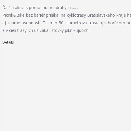
Ďalšia akcia s pomocou pre druhých…….
Piknik&Bike bez bariér prilákal na cyklotrasy Bratislavského kraja
aj známe osobnosti. Takmer 50 kilometrovú trasu aj v horúcom po
a v cieli trasy ich už čakali stovky piknikujúcich.
Details