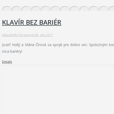
KLAVÍR BEZ BARIÉR
Aktuality
By
Parasport24
5. júla 2017
Jozef Hollý a Mária Čírová sa spojili pre dobrú vec: Spoločným kon
rúca bariéry!
Details