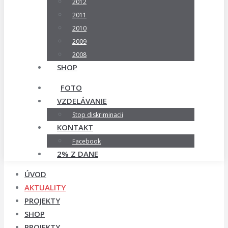
2012
2011
2010
2009
2008
SHOP
FOTO
VZDELÁVANIE
Stop diskriminacii
KONTAKT
Facebook
2% Z DANE
ÚVOD
AKTUALITY
PROJEKTY
SHOP
PROJEKTY