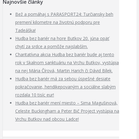
Najnovšie články
Bež a pomáhaj s PARASPORT24: Turčiansky beh
premení kilometre na životnú podporu pre
Tadeáška!
Hudba bez bariér na hore Butkov 20. júna opäť
chytí za srdce a pomôže najslabším.
Charitatívna akcia Hudba bez bariér bude aj tento
rok v Skalnom sanktuáriu na Vrchu Butkov, vystúpia
na nej Mária Čírová, Martin Harich či Dávid Bílek.
Hudba bez bariér má za sebou úspešné desiate
pokračovanie, hendikepovaným a sociálne slabým
rozdala 10 tisíc eur!
Hudba bez bariér mení miesto – Sima Magušinová,
Celeste Buckingham a Peter Bič Project vystúpia na
Vrchu Butkov nad obcou Ladce!