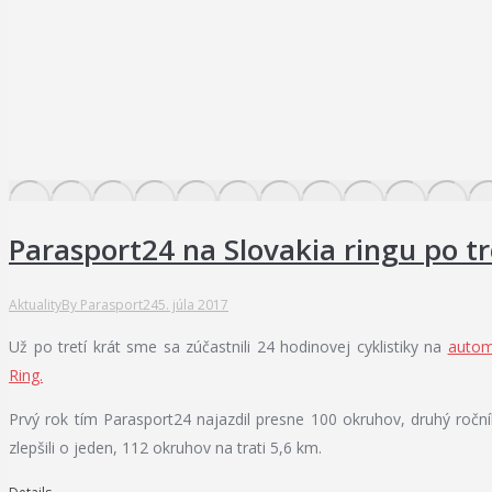
Parasport24 na Slovakia ringu po tr
Aktuality
By
Parasport24
5. júla 2017
Už po tretí krát sme sa zúčastnili 24 hodinovej cyklistiky na
autom
Ring.
Prvý rok tím Parasport24 najazdil presne 100 okruhov, druhý ročn
zlepšili o jeden, 112 okruhov na trati 5,6 km.