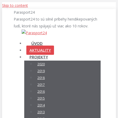
Skip to content
Parasport24
Parasport24 to sú silné príbehy hendikepovaných
ľudí, ktoré nás spájajú už viac ako 10 rokov.
ÚVOD
AKTUALITY
PROJEKTY
2020
2019
2018
2017
2016
2015
2014
2013