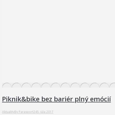
Piknik&bike bez bariér plný emócií
Aktuality
By
Parasport24
5. júla 2017