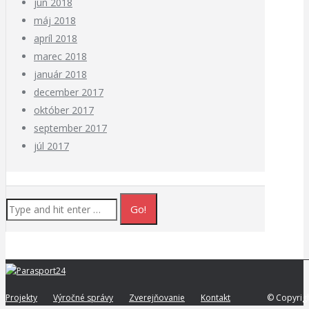
jún 2018
máj 2018
apríl 2018
marec 2018
január 2018
december 2017
október 2017
september 2017
júl 2017
Projekty
Výročné správy
Zverejňovanie
Kontakt
© Copyrig