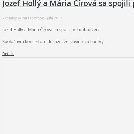
Jozef Hollý a Mária Čírová sa spojili
Aktuality
By
Parasport24
5. júla 2017
Jozef Hollý a Mária Čírová sa spojili pre dobrú vec:
Spoločným koncertom dokážu, že klavír rúca bariéry!
Details