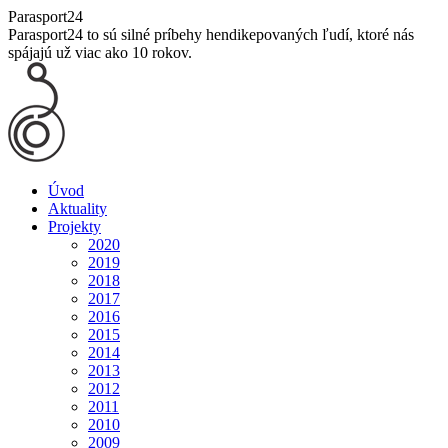
Skip
Parasport24
to
Parasport24 to sú silné príbehy hendikepovaných ľudí, ktoré nás
content
spájajú už viac ako 10 rokov.
Úvod
Aktuality
Projekty
2020
2019
2018
2017
2016
2015
2014
2013
2012
2011
2010
2009