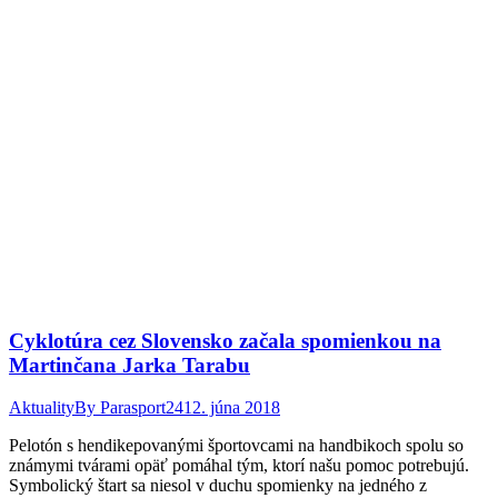
Cyklotúra cez Slovensko začala spomienkou na
Martinčana Jarka Tarabu
Aktuality
By
Parasport24
12. júna 2018
Pelotón s hendikepovanými športovcami na handbikoch spolu so
známymi tvárami opäť pomáhal tým, ktorí našu pomoc potrebujú.
Symbolický štart sa niesol v duchu spomienky na jedného z