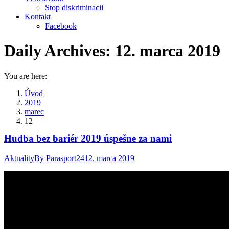
Stop diskriminacii
Kontakt
Facebook
Daily Archives:
12. marca 2019
You are here:
Úvod
2019
marec
12
Hudba bez bariér 2019 úspešne za nami
Aktuality
By
Parasport24
12. marca 2019