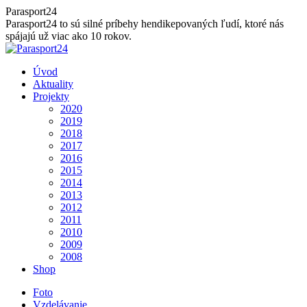
Skip
Parasport24
to
Parasport24 to sú silné príbehy hendikepovaných ľudí, ktoré nás
content
spájajú už viac ako 10 rokov.
Úvod
Aktuality
Projekty
2020
2019
2018
2017
2016
2015
2014
2013
2012
2011
2010
2009
2008
Shop
Foto
Vzdelávanie