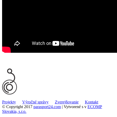
Projekty
Výročné správy
Zverejňovanie
Kontakt
© Copyright 2017
parasport24.com
| Vytvorené s
v
ECOMP
Slovakia, s.r.o.