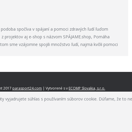
 podoba spočíva v spájaní a pomoci zdravých ľudí ľuďom
n z projektov aj e-shop s názvom SPÁJAME.shop, Pomáha
 tom sme vzájomne spojili množstvo ľudí, najmä kvôli pomoci
ht 2017
parasport24.com
| Vytvorené s
v
ECOMP Slovakia, s.r.o.
ity vyjadrujete súhlas s používaním súborov cookie. Dúfame, že to n