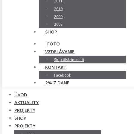
2011
2010
2009
2008
SHOP
FOTO
VZDELÁVANIE
Stop diskriminacii
KONTAKT
Facebook
2% Z DANE
ÚVOD
AKTUALITY
PROJEKTY
SHOP
PROJEKTY
2020