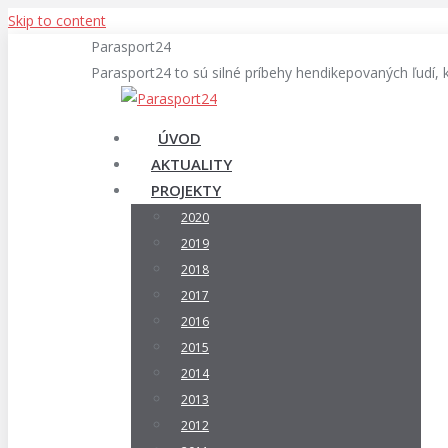
Skip to content
Parasport24
Parasport24 to sú silné príbehy hendikepovaných ľudí, 
ÚVOD
AKTUALITY
PROJEKTY
2020
2019
2018
2017
2016
2015
2014
2013
2012