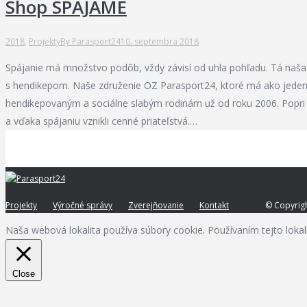
Shop SPAJAME
2018
,
Projekty
By
Parasport24
10. septembra 2018
Spájanie má množstvo podôb, vždy závisí od uhla pohľadu. Tá naša
s hendikepom. Naše združenie OZ Parasport24, ktoré má ako jede
hendikepovaným a sociálne slabým rodinám už od roku 2006. Popri
a vďaka spájaniu vznikli cenné priateľstvá.…
Projekty
Výročné správy
Zverejňovanie
Kontakt
© Copyrig
Naša webová lokalita používa súbory cookie. Používaním tejto lokal
Close