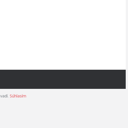
evadí.
Súhlasím