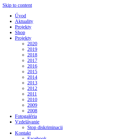
Skip to content
Úvod
Aktuality
Projekty
Shop
Projekty
2020
2019
2018
2017
2016
2015
2014
2013
2012
2011
2010
2009
2008
Fotogaléria
Vzdelávanie
Stop diskriminacii
Kontakt
Facebook