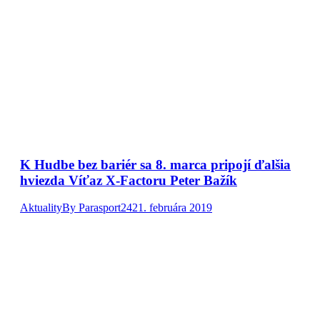
K Hudbe bez bariér sa 8. marca pripojí ďalšia
hviezda Víťaz X-Factoru Peter Bažík
Aktuality
By
Parasport24
21. februára 2019