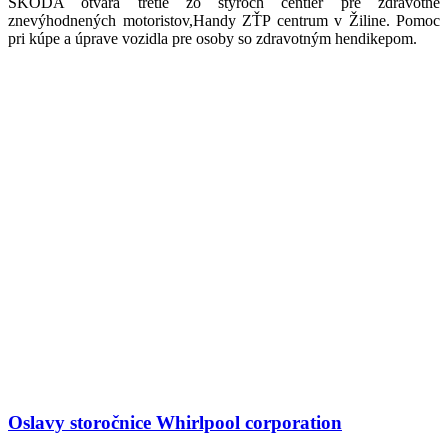
ŠKODA otvára tretie zo štyroch centier pre zdravotne
znevýhodnených motoristov,Handy ZŤP centrum v Žiline. Pomoc
pri kúpe a úprave vozidla pre osoby so zdravotným hendikepom.
Oslavy storočnice Whirlpool corporation