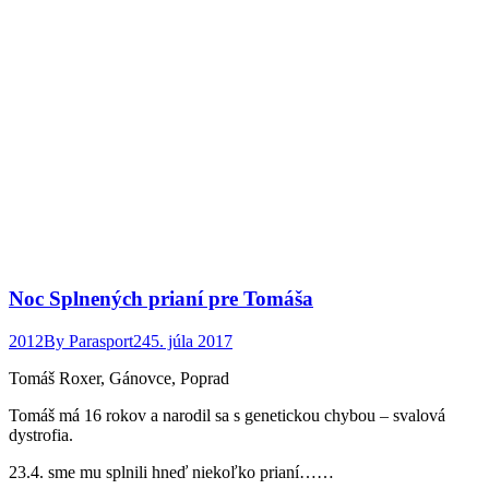
Noc Splnených prianí pre Tomáša
2012
By
Parasport24
5. júla 2017
Tomáš Roxer, Gánovce, Poprad
Tomáš má 16 rokov a narodil sa s genetickou chybou – svalová
dystrofia.
23.4. sme mu splnili hneď niekoľko prianí……