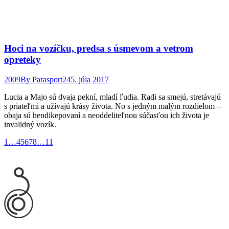
Hoci na vozíčku, predsa s úsmevom a vetrom
opreteky
2009
By
Parasport24
5. júla 2017
Lucia a Majo sú dvaja pekní, mladí ľudia. Radi sa smejú, stretávajú
s priateľmi a užívajú krásy života. No s jedným malým rozdielom –
obaja sú hendikepovaní a neoddeliteľnou súčasťou ich života je
invalidný vozík.
1
…
4
5
6
7
8
…
11