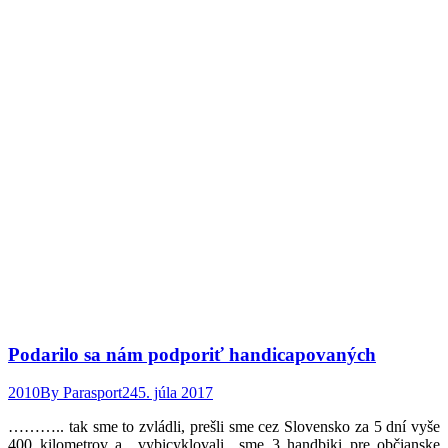
Podarilo sa nám podporiť handicapovaných
2010
By
Parasport24
5. júla 2017
……….. tak sme to zvládli, prešli sme cez Slovensko za 5 dní vyše
400 kilometrov a ,,vybicyklovali,, sme 3 handbiki pre občianske