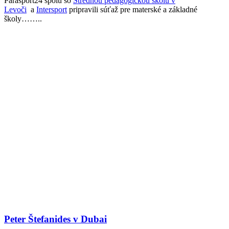
Parasport24 spolu so
Strednou pedagogickou školu v
Levoči
a
Intersport
pripravili súťaž pre materské a základné
školy……..
Peter Štefanides v Dubai