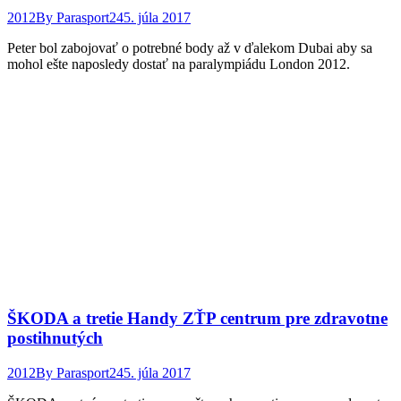
2012
By
Parasport24
5. júla 2017
Peter bol zabojovať o potrebné body až v ďalekom Dubai aby sa
mohol ešte naposledy dostať na paralympiádu London 2012.
ŠKODA a tretie Handy ZŤP centrum pre zdravotne
postihnutých
2012
By
Parasport24
5. júla 2017