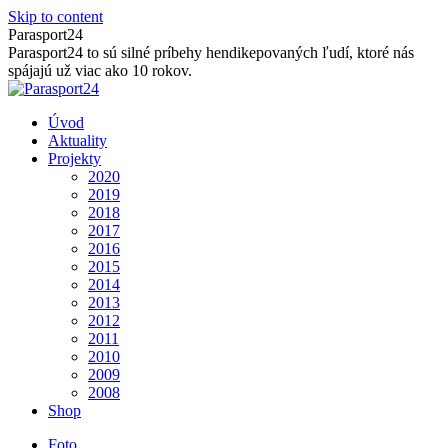
Skip to content
Parasport24
Parasport24 to sú silné príbehy hendikepovaných ľudí, ktoré nás
spájajú už viac ako 10 rokov.
Úvod
Aktuality
Projekty
2020
2019
2018
2017
2016
2015
2014
2013
2012
2011
2010
2009
2008
Shop
Foto