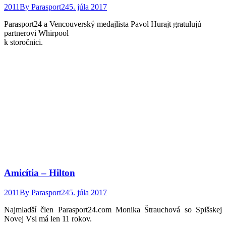
2011
By
Parasport24
5. júla 2017
Parasport24 a Vencouverský medajlista Pavol Hurajt gratulujú
partnerovi Whirpool
k storočnici.
Amicítia – Hilton
2011
By
Parasport24
5. júla 2017
Najmladší člen Parasport24.com Monika Štrauchová so Spišskej
Novej Vsi má len 11 rokov.