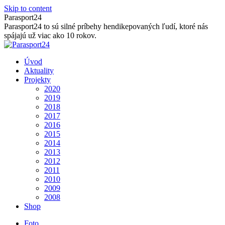
Skip to content
Parasport24
Parasport24 to sú silné príbehy hendikepovaných ľudí, ktoré nás
spájajú už viac ako 10 rokov.
Úvod
Aktuality
Projekty
2020
2019
2018
2017
2016
2015
2014
2013
2012
2011
2010
2009
2008
Shop
Foto