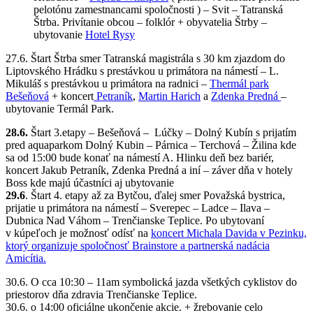
pelotónu zamestnancami spoločnosti ) – Svit – Tatranská
Štrba. Privítanie obcou – folklór + obyvatelia Štrby –
ubytovanie
Hotel Rysy
27.6. Štart Štrba smer Tatranská magistrála s 30 km zjazdom do
Liptovského Hrádku s prestávkou u primátora na námestí – L.
Mikuláš s prestávkou u primátora na radnici –
Thermál park
Bešeňová
+ koncert
Petraník
,
Martin Harich
a
Zdenka Predná
–
ubytovanie Termál Park.
28.6.
Štart 3.etapy – Bešeňová – Lúčky – Dolný Kubín s prijatím
pred aquaparkom Dolný Kubin – Párnica – Terchová – Žilina kde
sa od 15:00 bude konať na námestí A. Hlinku deň bez bariér,
koncert Jakub Petraník, Zdenka Predná a iní – záver dňa v hotely
Boss kde majú účastníci aj ubytovanie
29.6
. Štart 4. etapy až za Bytčou, ďalej smer Považská bystrica,
prijatie u primátora na námestí – Sverepec – Ladce – Ilava –
Dubnica Nad Váhom – Trenčianske Teplice. Po ubytovaní
v kúpeľoch je možnosť odísť na
koncert Michala Davida v Pezinku,
ktorý organizuje spoločnosť Brainstore a partnerská nadácia
Amicítia.
30.6. O cca 10:30 – 11am symbolická jazda všetkých cyklistov do
priestorov dňa zdravia Trenčianske Teplice.
30.6. o 14:00 oficiálne ukončenie akcie. + žrebovanie celo