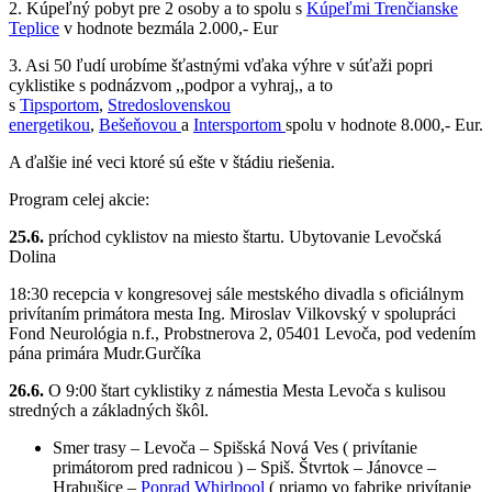
2. Kúpeľný pobyt pre 2 osoby a to spolu s
Kúpeľmi Trenčianske
Teplice
v hodnote bezmála 2.000,- Eur
3. Asi 50 ľudí urobíme šťastnými vďaka výhre v súťaži popri
cyklistike s podnázvom ,,podpor a vyhraj,, a to
s
Tipsportom
,
Stredoslovenskou
energetikou
,
Bešeňovou
a
Intersportom
spolu v hodnote 8.000,- Eur.
A ďalšie iné veci ktoré sú ešte v štádiu riešenia.
Program celej akcie:
25.6.
príchod cyklistov na miesto štartu. Ubytovanie Levočská
Dolina
18:30 recepcia v kongresovej sále mestského divadla s oficiálnym
privítaním primátora mesta Ing. Miroslav Vilkovský v spolupráci
Fond Neurológia n.f., Probstnerova 2, 05401 Levoča, pod vedením
pána primára Mudr.Gurčíka
26.6.
O 9:00 štart cyklistiky z námestia Mesta Levoča s kulisou
stredných a základných škôl.
Smer trasy – Levoča – Spišská Nová Ves ( privítanie
primátorom pred radnicou ) – Spiš. Štvrtok – Jánovce –
Hrabušice –
Poprad Whirlpool
( priamo vo fabrike privítanie