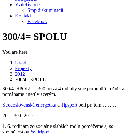
Vzdelávanie
Stop diskriminacii
Kontakt
Facebook
300/4= SPOLU
You are here:
Úvod
Projekty
2012
300/4= SPOLU
300/4=SPOLU – 300km za 4 dni aby sme pomohli
5. ročník a
pomáhame hneď viacerým.
Stredoslovenská energetika
a
Tipsport
boli pri tom………
26. – 30.6.2012
1. 6. rodinám zo sociálne slabších rodín pomôžeme aj so
spoločnosťou
Whirlpool