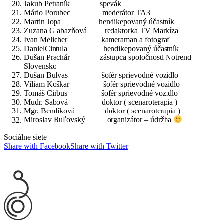
Jakub Petraník spevák
Mário Porubec moderátor TA3
Martin Jopa hendikepovaný účastník
Zuzana Glabazňová redaktorka TV Markíza
Ivan Melicher kameraman a fotograf
DanielCintula hendikepovaný účastník
Dušan Prachár zástupca spoločnosti Notrend
Slovensko
Dušan Bulvas šofér sprievodné vozidlo
Viliam Koškar šofér sprievodné vozidlo
Tomáš Cirbus šofér sprievodné vozidlo
Mudr. Sabová doktor ( scenaroterapia )
Mgr. Bendíková doktor ( scenaroterapia )
Miroslav Buľovský organizátor – údržba
Sociálne siete
Share with Facebook
Share with Twitter