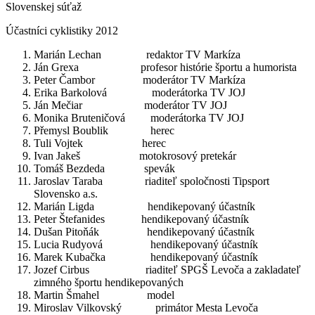
Slovenskej súťaž
Účastníci cyklistiky 2012
Marián Lechan redaktor TV Markíza
Ján Grexa profesor histórie športu a humorista
Peter Čambor moderátor TV Markíza
Erika Barkolová moderátorka TV JOJ
Ján Mečiar moderátor TV JOJ
Monika Bruteničová moderátorka TV JOJ
Přemysl Boublik herec
Tuli Vojtek herec
Ivan Jakeš motokrosový pretekár
Tomáš Bezdeda spevák
Jaroslav Taraba riaditeľ spoločnosti Tipsport
Slovensko a.s.
Marián Ligda hendikepovaný účastník
Peter Štefanides hendikepovaný účastník
Dušan Pitoňák hendikepovaný účastník
Lucia Rudyová hendikepovaný účastník
Marek Kubačka hendikepovaný účastník
Jozef Cirbus riaditeľ SPGŠ Levoča a zakladateľ
zimného športu hendikepovaných
Martin Šmahel model
Miroslav Vilkovský primátor Mesta Levoča