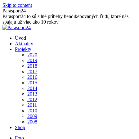
Skip to content
Parasport24
Parasport24 to sú silné príbehy hendikepovaných ľudí, ktoré nás
spájajú už viac ako 10 rokov.
Úvod
Aktuality
Projekty
2020
2019
2018
2017
2016
2015
2014
2013
2012
2011
2010
2009
2008
Shop
Foto