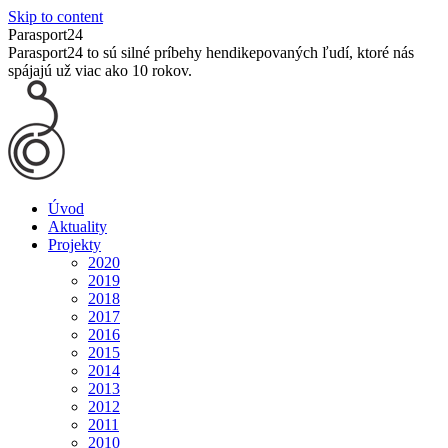
Skip to content
Parasport24
Parasport24 to sú silné príbehy hendikepovaných ľudí, ktoré nás
spájajú už viac ako 10 rokov.
Úvod
Aktuality
Projekty
2020
2019
2018
2017
2016
2015
2014
2013
2012
2011
2010