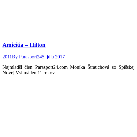
Amicítia – Hilton
2011
By
Parasport24
5. júla 2017
Najmladší člen Parasport24.com Monika Štrauchová so Spišskej
Novej Vsi má len 11 rokov.