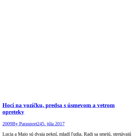
Hoci na vozíčku, predsa s úsmevom a vetrom
opreteky
2009
By
Parasport24
5. júla 2017
Lucia a Majo sú dvaja pekní, mladí ľudia. Radi sa smejú, stretávajú