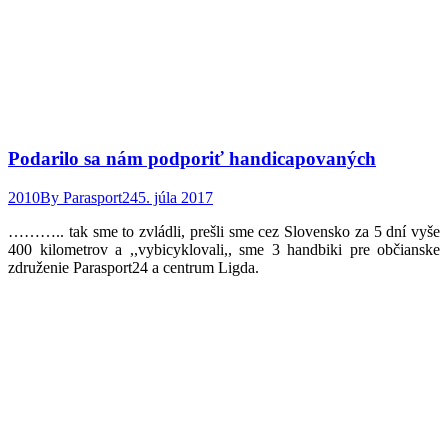
Podarilo sa nám podporiť handicapovaných
2010
By
Parasport24
5. júla 2017
……….. tak sme to zvládli, prešli sme cez Slovensko za 5 dní vyše
400 kilometrov a ,,vybicyklovali,, sme 3 handbiki pre občianske
združenie Parasport24 a centrum Ligda.