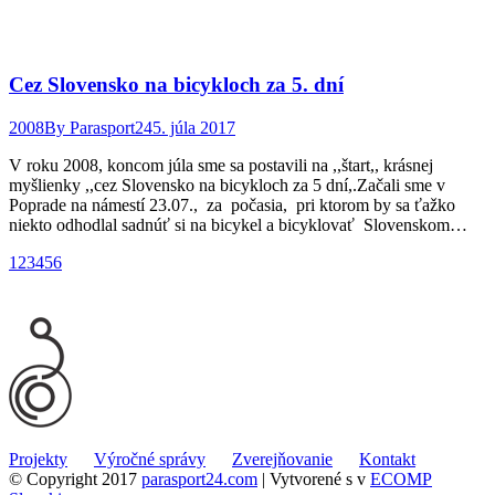
Cez Slovensko na bicykloch za 5. dní
2008
By
Parasport24
5. júla 2017
V roku 2008, koncom júla sme sa postavili na ,,štart,, krásnej
myšlienky ,,cez Slovensko na bicykloch za 5 dní,.Začali sme v
Poprade na námestí 23.07., za počasia, pri ktorom by sa ťažko
niekto odhodlal sadnúť si na bicykel a bicyklovať Slovenskom…
1
2
3
4
5
6
Projekty
Výročné správy
Zverejňovanie
Kontakt
© Copyright 2017
parasport24.com
| Vytvorené s
v
ECOMP