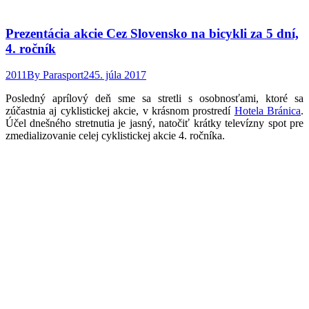
Prezentácia akcie Cez Slovensko na bicykli za 5 dní,
4. ročník
2011
By
Parasport24
5. júla 2017
Posledný aprílový deň sme sa stretli s osobnosťami, ktoré sa
zúčastnia aj cyklistickej akcie, v krásnom prostredí
Hotela Bránica
.
Účel dnešného stretnutia je jasný, natočiť krátky televízny spot pre
zmedializovanie celej cyklistickej akcie 4. ročníka.