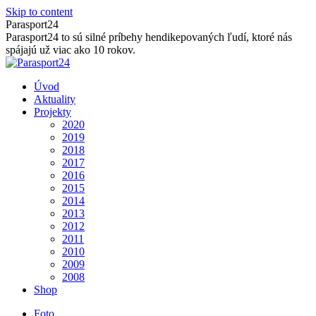
Skip to content
Parasport24
Parasport24 to sú silné príbehy hendikepovaných ľudí, ktoré nás
spájajú už viac ako 10 rokov.
Úvod
Aktuality
Projekty
2020
2019
2018
2017
2016
2015
2014
2013
2012
2011
2010
2009
2008
Shop
Foto