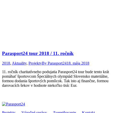
Parasport24 tour 2018 / 11. ročník
2018
,
Aktuality
,
Projekty
By
Parasport24
18. mája 2018
11. ročník charitatívneho podujatia Parasport24 tour bude tento krát
pomáhať športovcom Špeciálnych olympiád Slovensko materiálne,
formou dodania športových pomôcok. Tak isto aj finančne, formou
darovacích šekov v hodnote niekoľko tisíc Eur.
Projekty
Výročné správy
Zverejňovanie
Kontakt