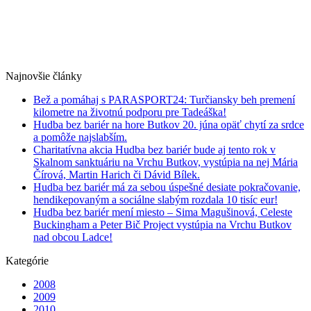
Najnovšie články
Bež a pomáhaj s PARASPORT24: Turčiansky beh premení
kilometre na životnú podporu pre Tadeáška!
Hudba bez bariér na hore Butkov 20. júna opäť chytí za srdce
a pomôže najslabším.
Charitatívna akcia Hudba bez bariér bude aj tento rok v
Skalnom sanktuáriu na Vrchu Butkov, vystúpia na nej Mária
Čírová, Martin Harich či Dávid Bílek.
Hudba bez bariér má za sebou úspešné desiate pokračovanie,
hendikepovaným a sociálne slabým rozdala 10 tisíc eur!
Hudba bez bariér mení miesto – Sima Magušinová, Celeste
Buckingham a Peter Bič Project vystúpia na Vrchu Butkov
nad obcou Ladce!
Kategórie
2008
2009
2010