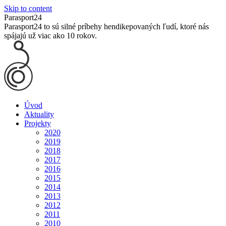
Skip to content
Parasport24
Parasport24 to sú silné príbehy hendikepovaných ľudí, ktoré nás
spájajú už viac ako 10 rokov.
Úvod
Aktuality
Projekty
2020
2019
2018
2017
2016
2015
2014
2013
2012
2011
2010