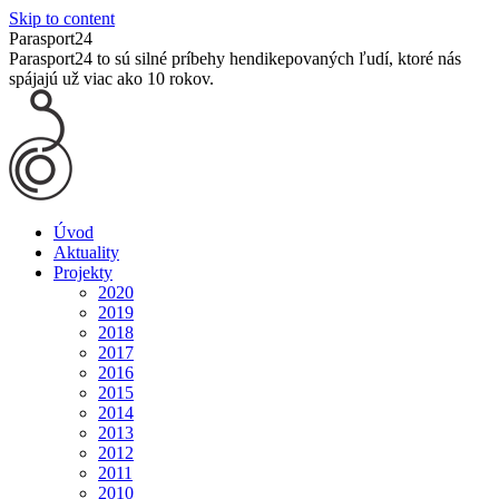
Skip to content
Parasport24
Parasport24 to sú silné príbehy hendikepovaných ľudí, ktoré nás
spájajú už viac ako 10 rokov.
Úvod
Aktuality
Projekty
2020
2019
2018
2017
2016
2015
2014
2013
2012
2011
2010