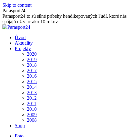
Skip to content
Parasport24
Parasport24 to sú silné príbehy hendikepovaných ľudí, ktoré nás
spájajú už viac ako 10 rokov.
Úvod
Aktuality
Projekty
2020
2019
2018
2017
2016
2015
2014
2013
2012
2011
2010
2009
2008
Shop
Foto