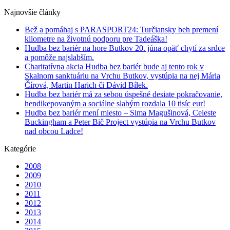
Najnovšie články
Bež a pomáhaj s PARASPORT24: Turčiansky beh premení
kilometre na životnú podporu pre Tadeáška!
Hudba bez bariér na hore Butkov 20. júna opäť chytí za srdce
a pomôže najslabším.
Charitatívna akcia Hudba bez bariér bude aj tento rok v
Skalnom sanktuáriu na Vrchu Butkov, vystúpia na nej Mária
Čírová, Martin Harich či Dávid Bílek.
Hudba bez bariér má za sebou úspešné desiate pokračovanie,
hendikepovaným a sociálne slabým rozdala 10 tisíc eur!
Hudba bez bariér mení miesto – Sima Magušinová, Celeste
Buckingham a Peter Bič Project vystúpia na Vrchu Butkov
nad obcou Ladce!
Kategórie
2008
2009
2010
2011
2012
2013
2014