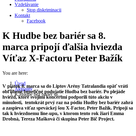
Vzdelávanie
Stop diskriminacii
Kontakt
Facebook
K Hudbe bez bariér sa 8.
marca pripojí ďalšia hviezda
Víťaz X-Factoru Peter Bažík
You are here:
Úvod
V piatok 8. marca sa do Liptov Arény Tatralandia opäť vráti
Aktuality
obľúbené benefičné podujatie Hudba bez bariér. Po plejáde
K Hudbe bez bariér sa…
hviezd, ktoré svojimi koncertmi podporili túto akciu v
minulosti, tentokrát prvý raz na pódiu Hudby bez bariér zahrá
a zaspieva víťaz speváckej šou X-Factor, Peter Bažík. Pripojí sa
tak k hviezdnemu line-upu, v ktorom tento ro
k žiari Emma
Drobná, Tereza Mašková či skupina Peter Bič Project.