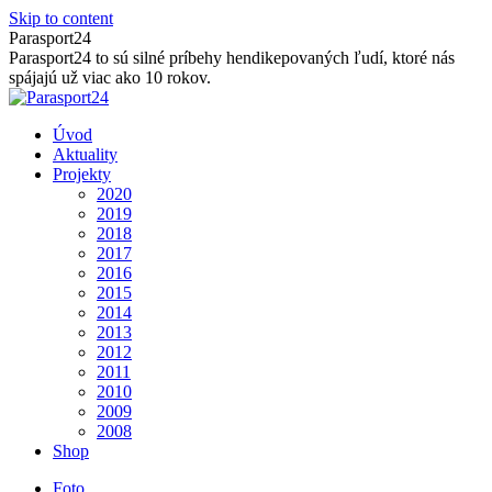
Skip to content
Parasport24
Parasport24 to sú silné príbehy hendikepovaných ľudí, ktoré nás
spájajú už viac ako 10 rokov.
Úvod
Aktuality
Projekty
2020
2019
2018
2017
2016
2015
2014
2013
2012
2011
2010
2009
2008
Shop
Foto