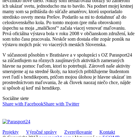
nevzniklo nové dielo. Nikdy som nemaľovala obrazy so zámerom
ich ukázať svetu, jednoducho ma to bavilo. Na podnet mojej krstnej
mamy som sa prihlásila do súťaže amatérov, ktorú usporiadalo
stredisko osvety mesta Prešov. Podarilo sa mi to dotiahnuť až do
celoslovenského kola. Po tomto mojom (pre mňa obrovskom)
úspechu sa moja „maličkosť“ začala viacej venovať maľovaniu.
Prvá oficiálna výstava bola v roku 2008 v občianskom združení, kde
som toho času pracovala. Neskôr som dostala ešte zopár ponúk na
výstavu mojich prác vo viacerých mestách Slovenska.
V súčasnosti pôsobím v Bratislave a v spolupráci s OZ Parasport24
sa zúčastňujem na rôznych zaujímavých aktivitách zameraných
hlavne na pomoc ľuďom, ktorí to potrebujú. Zároveň naše aktivity
smerujeme aj na stredné školy, na ktorých približujeme študentom
svet ľudí s hendikepom, pričom mojou úlohou je hlavne ukázať im
prostredníctvom maľovania, že ak človek naozaj niečo chce, nájde
si spôsob aj keď má hendikep.
Sociálne siete
Share with Facebook
Share with Twitter
Projekty
Výročné správy
Zverejňovanie
Kontakt