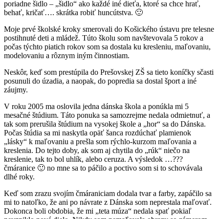
poriadne šidlo – „šidlo“ ako každé iné dieťa, ktoré sa chce hrať,
behať, kričať…. skrátka robiť huncútstva. 🙂
Moje prvé školské kroky smerovali do Košického ústavu pre telesne
postihnuté deti a mládež. Túto školu som navštevovala 5 rokov a
počas týchto piatich rokov som sa dostala ku kresleniu, maľovaniu,
modelovaniu a rôznym iným činnostiam.
Neskôr, keď som prestúpila do Prešovskej ZŠ sa tieto koníčky sčasti
posunuli do úzadia, a naopak, do popredia sa dostal šport a iné
záujmy.
V roku 2005 ma oslovila jedna dánska škola a ponúkla mi 5
mesačné štúdium. Táto ponuka sa samozrejme nedala odmietnuť, a
tak som prerušila štúdium na vysokej škole a „hor“ sa do Dánska.
Počas štúdia sa mi naskytla opäť šanca rozdúchať plamienok
„lásky“ k maľovaniu a prešla som rýchlo-kurzom maľovania a
kreslenia. Do tejto doby, ak som aj chytila do „rúk“ niečo na
kreslenie, tak to bol uhlík, alebo ceruza. A výsledok …???
čmáranice 🙂 no mne sa to páčilo a poctivo som si to schovávala
dlhé roky.
Keď som zrazu svojím čmáraniciam dodala tvar a farby, zapáčilo sa
mi to natoľko, že ani po návrate z Dánska som neprestala maľovať.
Dokonca boli obdobia, že mi „teta múza“ nedala spať pokiaľ