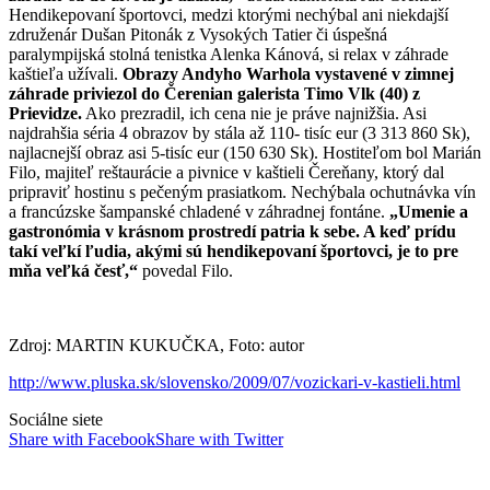
Hendikepovaní športovci, medzi ktorými nechýbal ani niekdajší
združenár Dušan Pitonák z Vysokých Tatier či úspešná
paralympijská stolná tenistka Alenka Kánová, si relax v záhrade
kaštieľa užívali.
Obrazy Andyho Warhola vystavené v zimnej
záhrade priviezol do Čerenian galerista Timo Vlk (40) z
Prievidze.
Ako prezradil, ich cena nie je práve najnižšia. Asi
najdrahšia séria 4 obrazov by stála až 110- tisíc eur (3 313 860 Sk),
najlacnejší obraz asi 5-tisíc eur (150 630 Sk). Hostiteľom bol Marián
Filo, majiteľ reštaurácie a pivnice v kaštieli Čereňany, ktorý dal
pripraviť hostinu s pečeným prasiatkom. Nechýbala ochutnávka vín
a francúzske šampanské chladené v záhradnej fontáne.
„Umenie a
gastronómia v krásnom prostredí patria k sebe. A keď prídu
takí veľkí ľudia, akými sú hendikepovaní športovci, je to pre
mňa veľká česť,“
povedal Filo.
Zdroj: MARTIN KUKUČKA, Foto: autor
http://www.pluska.sk/slovensko/2009/07/vozickari-v-kastieli.html
Sociálne siete
Share with Facebook
Share with Twitter