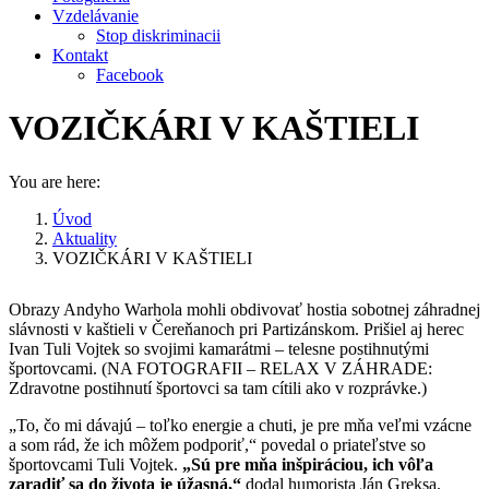
Vzdelávanie
Stop diskriminacii
Kontakt
Facebook
VOZIČKÁRI V KAŠTIELI
You are here:
Úvod
Aktuality
VOZIČKÁRI V KAŠTIELI
Obrazy Andyho Warhola mohli obdivovať hostia sobotnej záhradnej
slávnosti v kaštieli v Čereňanoch pri Partizánskom. Prišiel aj herec
Ivan Tuli Vojtek so svojimi kamarátmi – telesne postihnutými
športovcami. (NA FOTOGRAFII – RELAX V ZÁHRADE:
Zdravotne postihnutí športovci sa tam cítili ako v rozprávke.)
„To, čo mi dávajú – toľko energie a chuti, je pre mňa veľmi vzácne
a som rád, že ich môžem podporiť,“ povedal o priateľstve so
športovcami Tuli Vojtek.
„Sú pre mňa inšpiráciou, ich vôľa
zaradiť sa do života je úžasná,“
dodal humorista Ján Greksa.