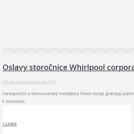
Oslavy storočnice Whirlpool corpor
2011
By
Parasport24
5. júla 2017
Parasport24 a Vencouverský medajlista Pavol Hurajt gratulujú partn
k storočnici.
1
2
3
4
5
6