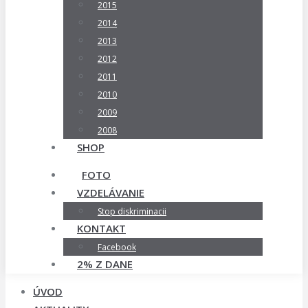
2015
2014
2013
2012
2011
2010
2009
2008
SHOP
FOTO
VZDELÁVANIE
Stop diskriminacii
KONTAKT
Facebook
2% Z DANE
ÚVOD