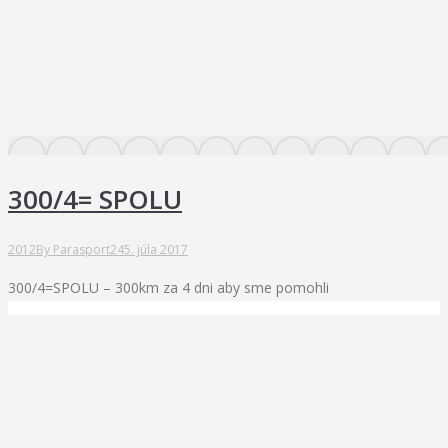
300/4= SPOLU
2012
By
Parasport24
5. júla 2017
300/4=SPOLU – 300km za 4 dni aby sme pomohli