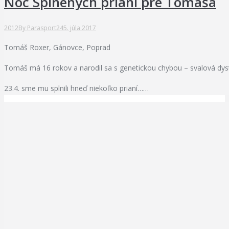
Noc Splnených prianí pre Tomáša
2012
By
Parasport24
5. júla 2017
Tomáš Roxer, Gánovce, Poprad
Tomáš má 16 rokov a narodil sa s genetickou chybou – svalová dyst
23.4. sme mu splnili hneď niekoľko prianí……