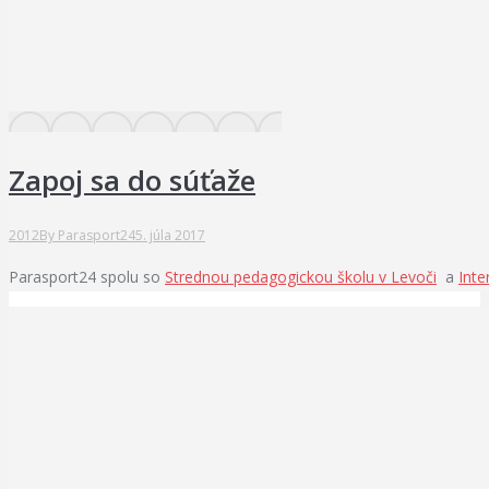
Zapoj sa do súťaže
2012
By
Parasport24
5. júla 2017
Parasport24 spolu so
Strednou pedagogickou školu v Levoči
a
Inte