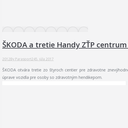
ŠKODA a tretie Handy ZŤP centrum 
2012
By
Parasport24
5. júla 2017
ŠKODA otvára tretie zo štyroch centier pre zdravotne znevýhod
úprave vozidla pre osoby so zdravotným hendikepom.