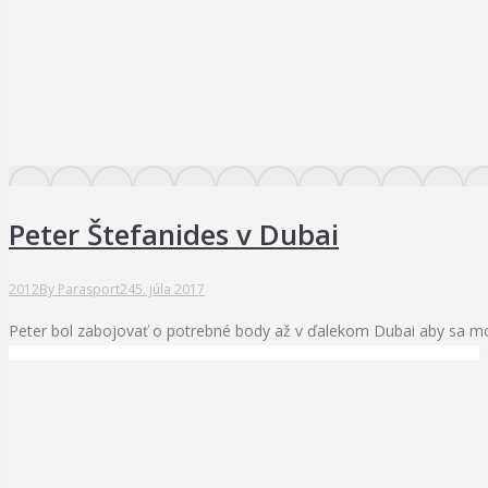
Peter Štefanides v Dubai
2012
By
Parasport24
5. júla 2017
Peter bol zabojovať o potrebné body až v ďalekom Dubai aby sa m