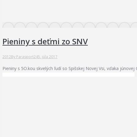
Pieniny s deťmi zo SNV
2012
By
Parasport24
5. júla 2017
Pieniny s 5O.kou skvelých ľudí so Spišskej Novej Vsi, vďaka júnovej 