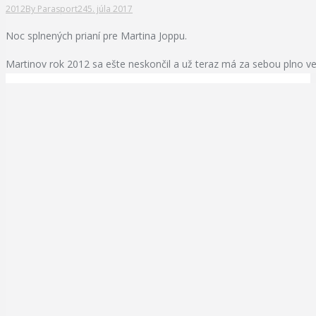
2012
By
Parasport24
5. júla 2017
Noc splnených prianí pre Martina Joppu.
Martinov rok 2012 sa ešte neskončil a už teraz má za sebou plno ve