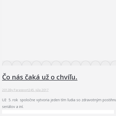
Čo nás čaká už o chvíľu.
2012
By
Parasport24
5. júla 2017
Už 5. rok spoločne vytvoria jeden tím ľudia so zdravotným postih
seriálov a iní.