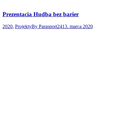
Prezentacia Hudba bez barier
2020
,
Projekty
By
Parasport24
13. marca 2020