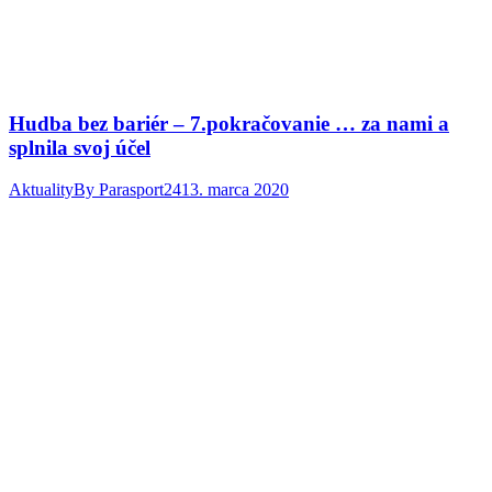
Hudba bez bariér – 7.pokračovanie … za nami a
splnila svoj účel
Aktuality
By
Parasport24
13. marca 2020