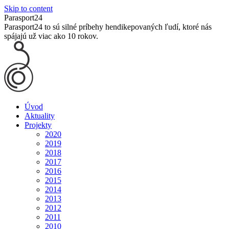
Skip to content
Parasport24
Parasport24 to sú silné príbehy hendikepovaných ľudí, ktoré nás
spájajú už viac ako 10 rokov.
Úvod
Aktuality
Projekty
2020
2019
2018
2017
2016
2015
2014
2013
2012
2011
2010