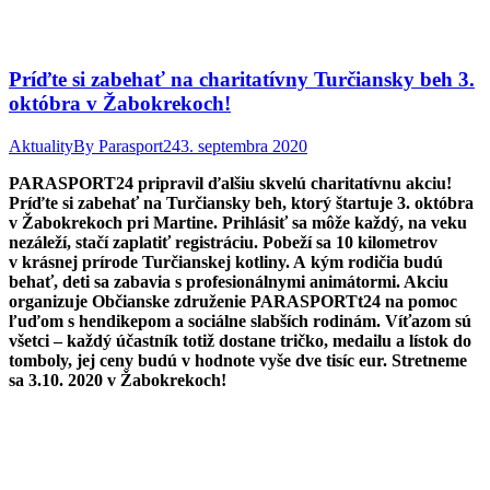
Príďte si zabehať na charitatívny Turčiansky beh 3.
októbra v Žabokrekoch!
Aktuality
By
Parasport24
3. septembra 2020
PARASPORT24 pripravil ďalšiu skvelú charitatívnu akciu!
Príďte si zabehať na Turčiansky beh, ktorý štartuje 3. októbra
v Žabokrekoch pri Martine.
Prihlásiť sa môže každý, na veku
nezáleží, stačí zaplatiť registráciu. Pobeží sa 10 kilometrov
v krásnej prírode Turčianskej kotliny. A kým rodičia budú
behať, deti sa zabavia s profesionálnymi animátormi. Akciu
organizuje Občianske združenie
PARASPORTt24
na pomoc
ľuďom s hendikepom a sociálne slabších rodinám.
Víťazom sú
všetci – každý účastník totiž dostane tričko, medailu a lístok do
tomboly, jej ceny budú v hodnote vyše dve tisíc eur.
Stretneme
sa
3.10. 2020 v Žabokrekoch!