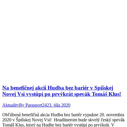
Na benefičnej akcii Hudba bez bariér v Spišskej
Novej Vsi vystúpi po prvýkrát spevák Tomáš Klus!
Aktuality
By
Parasport24
23. júla 2020
Obľúbená benefičná akcia Hudba bez bariér vypukne 20. novembra
2020 v Špišskej Novej Vsi! Headlinerom bude skvelý český spevák
Tomáš Klus, ktorý na Hudbe bez bariér vystúpi po prvýkrát. V