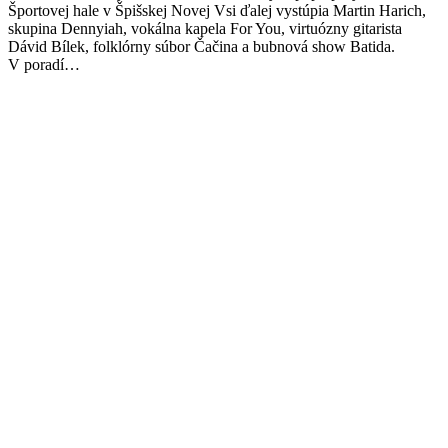
Športovej hale v Špišskej Novej Vsi ďalej vystúpia Martin Harich,
skupina Dennyiah, vokálna kapela For You, virtuózny gitarista
Dávid Bílek, folklórny súbor Čačina a bubnová show Batida.
V poradí…