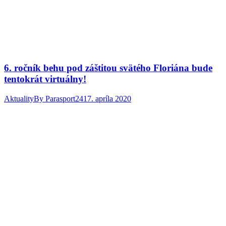
6. ročník behu pod záštitou svätého Floriána bude
tentokrát virtuálny!
Aktuality
By
Parasport24
17. apríla 2020