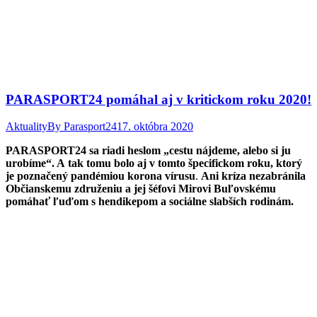
PARASPORT24 pomáhal aj v kritickom roku 2020!
Aktuality
By
Parasport24
17. októbra 2020
PARASPORT24 sa riadi heslom
„cestu nájdeme, alebo si ju
urobíme“. A tak tomu bolo aj v tomto špecifickom roku, ktorý
je poznačený pandémiou korona vírusu
.
Ani kríza nezabránila
Občianskemu združeniu a jej šéfovi Mirovi Buľovskému
pomáhať ľuďom s hendikepom a sociálne slabších rodinám.