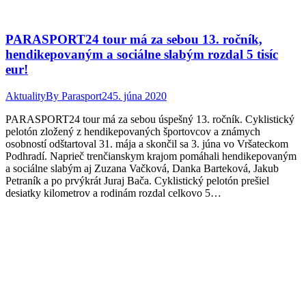
PARASPORT24 tour má za sebou 13. ročník,
hendikepovaným a sociálne slabým rozdal 5 tisíc
eur!
Aktuality
By
Parasport24
5. júna 2020
PARASPORT24 tour má za sebou úspešný 13. ročník. Cyklistický
pelotón zložený z hendikepovaných športovcov a známych
osobností odštartoval 31. mája a skončil sa 3. júna vo Vršateckom
Podhradí. Naprieč trenčianskym krajom pomáhali hendikepovaným
a sociálne slabým aj Zuzana Vačková, Danka Barteková, Jakub
Petraník a po prvýkrát Juraj Bača. Cyklistický pelotón prešiel
desiatky kilometrov a rodinám rozdal celkovo 5…