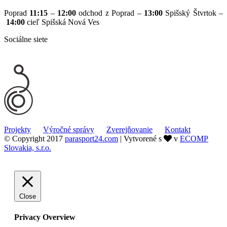
Poprad
11:15
–
12:00
odchod z Poprad –
13:00
Spišský Štvrtok –
14:00
cieľ Spišská Nová Ves
Sociálne siete
Share
Share
with
with
Facebook
Twitter
Projekty
Výročné správy
Zverejňovanie
Kontakt
© Copyright 2017
parasport24.com
| Vytvorené s
v
ECOMP
Slovakia, s.r.o.
Close
Privacy Overview