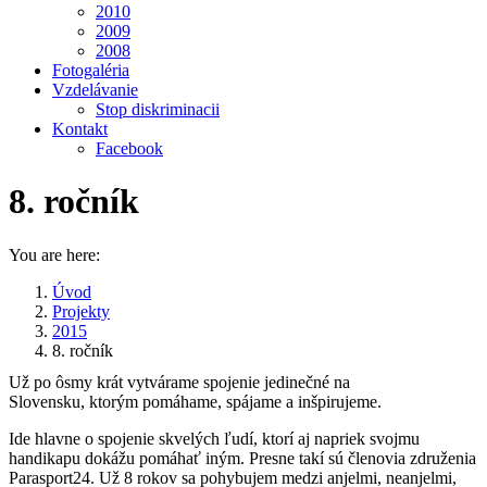
2010
2009
2008
Fotogaléria
Vzdelávanie
Stop diskriminacii
Kontakt
Facebook
8. ročník
You are here:
Úvod
Projekty
2015
8. ročník
Už po ôsmy krát vytvárame spojenie jedinečné na
Slovensku, ktorým pomáhame, spájame a inšpirujeme.
Ide hlavne o spojenie skvelých ľudí, ktorí aj napriek svojmu
handikapu dokážu pomáhať iným. Presne takí sú členovia združenia
Parasport24. Už 8 rokov sa pohybujem medzi anjelmi, neanjelmi,