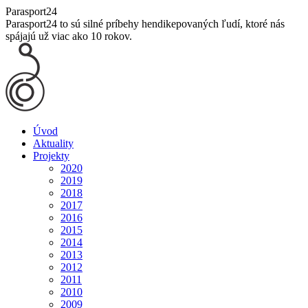
Skip
Parasport24
to
Parasport24 to sú silné príbehy hendikepovaných ľudí, ktoré nás
content
spájajú už viac ako 10 rokov.
Úvod
Aktuality
Projekty
2020
2019
2018
2017
2016
2015
2014
2013
2012
2011
2010
2009