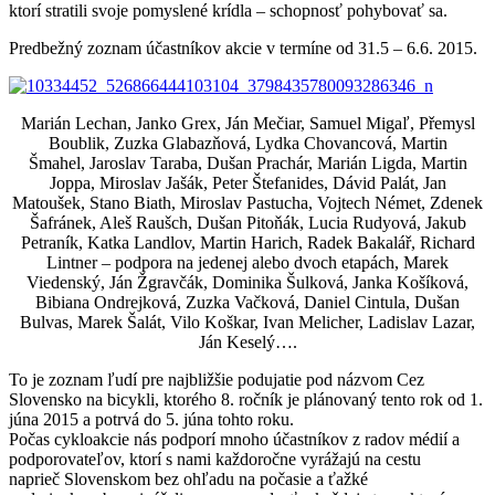
ktorí stratili svoje pomyslené krídla – schopnosť pohybovať sa.
Predbežný zoznam účastníkov akcie v termíne od 31.5 – 6.6. 2015.
Marián Lechan, Janko Grex, Ján Mečiar, Samuel Migaľ, Přemysl
Boublik, Zuzka Glabazňová, Lydka Chovancová, Martin
Šmahel, Jaroslav Taraba, Dušan Prachár, Marián Ligda, Martin
Joppa, Miroslav Jašák, Peter Štefanides, Dávid Palát, Jan
Matoušek, Stano Biath, Miroslav Pastucha, Vojtech Német, Zdenek
Šafránek, Aleš Raušch, Dušan Pitoňák, Lucia Rudyová, Jakub
Petraník, Katka Landlov, Martin Harich, Radek Bakalář, Richard
Lintner – podpora na jedenej alebo dvoch etapách, Marek
Viedenský, Ján Žgravčák, Dominika Šulková, Janka Košíková,
Bibiana Ondrejková, Zuzka Vačková, Daniel Cintula, Dušan
Bulvas, Marek Šalát, Vilo Koškar, Ivan Melicher, Ladislav Lazar,
Ján Keselý….
To je zoznam ľudí pre najbližšie podujatie pod názvom Cez
Slovensko na bicykli, ktorého 8. ročník je plánovaný tento rok od 1.
júna 2015 a potrvá do 5. júna tohto roku.
Počas cykloakcie nás podporí mnoho účastníkov z radov médií a
podporovateľov, ktorí s nami každoročne vyrážajú na cestu
naprieč Slovenskom bez ohľadu na počasie a ťažké