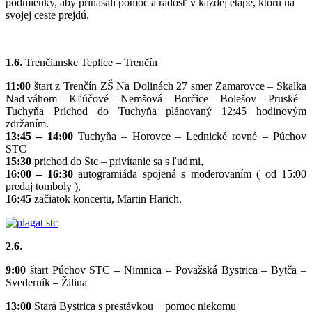
podmienky, aby prinášali pomoc a radosť v každej etape, ktorú na
svojej ceste prejdú.
1.6.
Trenčianske Teplice – Trenčín
11:00
štart z Trenčín ZŠ Na Dolinách 27 smer Zamarovce – Skalka
Nad váhom – Kľúčové – Nemšová – Borčice – Bolešov – Pruské –
Tuchyňa Príchod do Tuchyňa plánovaný 12:45 hodinovým
zdržaním.
13:45 – 14:00
Tuchyňa – Horovce – Lednické rovné – Púchov
STC
15:30
príchod do Stc – privítanie sa s ľuďmi,
16:00 – 16:30
autogramiáda spojená s moderovaním ( od 15:00
predaj tomboly ),
16:45
začiatok koncertu, Martin Harich.
2.6.
9:00
štart Púchov STC – Nimnica – Považská Bystrica – Bytča –
Svederník – Žilina
13:00
Stará Bystrica s prestávkou + pomoc niekomu