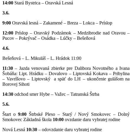
14:00
Stará Bystrica – Oravská Lesná
3.6.
9:00
Oravská lesná – Zakamené – Breza – Lokca – Príslop
12:00
Príslop – Oravský Podzámok – Medzibrodie nad Oravou –
Pucov – Pokrývač – Osádka – Lúčky – Bešeňová
4.6.
Bešeňová – L. Mikuláš – L. Hrádok 11:00
11:30
– Jazda venovaná zbierke pre Dalibora Novotného a Ivana
Šobáňa: Lipt. Hrádku – Dovalovo – Liptovská Kokava – Pribylina
– Vavríšovo – Liptovský a späť do LH – ukončenie gulášom na
Borovej Sihoti
14:30
odchod smer Hybe – Važec – Tatranská Štrba
5.6.
Štart o
9:00
Štrbské Pleso – Starý / Nový Smokovec – Dolný
Smokovec Základná škola
10:00
ovzdanie daru vybratej rodine
Nová Lesná
10:30
– odovzdanie daru vybratej rodine