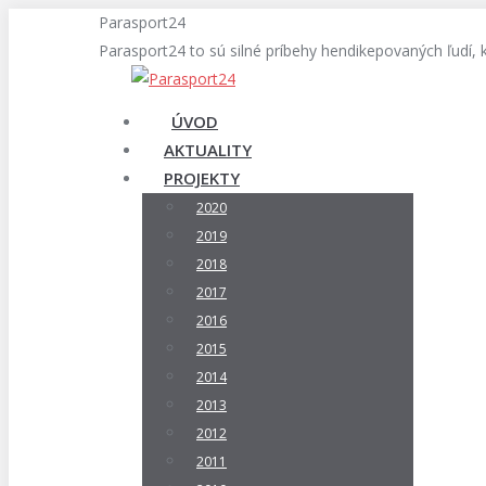
Skip
Parasport24
to
Parasport24 to sú silné príbehy hendikepovaných ľudí, 
content
ÚVOD
AKTUALITY
PROJEKTY
2020
2019
2018
2017
2016
2015
2014
2013
2012
2011