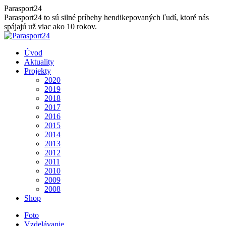
Skip
Parasport24
to
Parasport24 to sú silné príbehy hendikepovaných ľudí, ktoré nás
content
spájajú už viac ako 10 rokov.
Úvod
Aktuality
Projekty
2020
2019
2018
2017
2016
2015
2014
2013
2012
2011
2010
2009
2008
Shop
Foto
Vzdelávanie