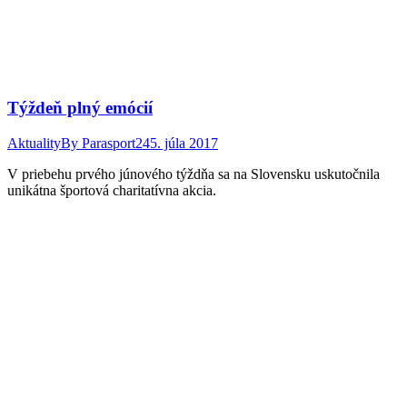
Týždeň plný emócií
Aktuality
By
Parasport24
5. júla 2017
V priebehu prvého júnového týždňa sa na Slovensku uskutočnila
unikátna športová charitatívna akcia.