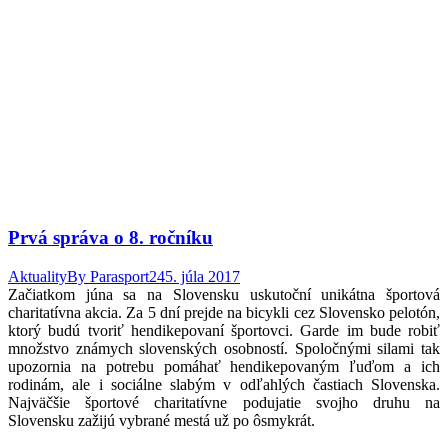
Prvá správa o 8. ročníku
Aktuality
By
Parasport24
5. júla 2017
Začiatkom júna sa na Slovensku uskutoční unikátna športová
charitatívna akcia. Za 5 dní prejde na bicykli cez Slovensko pelotón,
ktorý budú tvoriť hendikepovaní športovci. Garde im bude robiť
množstvo známych slovenských osobností. Spoločnými silami tak
upozornia na potrebu pomáhať hendikepovaným ľuďom a ich
rodinám, ale i sociálne slabým v odľahlých častiach Slovenska.
Najväčšie športové charitatívne podujatie svojho druhu na
Slovensku zažijú vybrané mestá už po ôsmykrát.