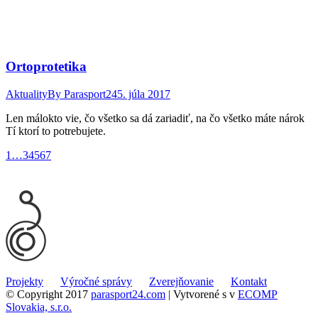
Ortoprotetika
Aktuality
By
Parasport24
5. júla 2017
Len málokto vie, čo všetko sa dá zariadiť, na čo všetko máte nárok
Tí ktorí to potrebujete.
1
…
3
4
5
6
7
Projekty
Výročné správy
Zverejňovanie
Kontakt
© Copyright 2017
parasport24.com
| Vytvorené s
v
ECOMP
Slovakia, s.r.o.