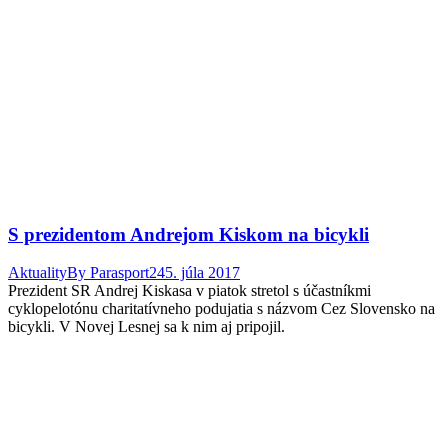
S prezidentom Andrejom Kiskom na bicykli
Aktuality
By
Parasport24
5. júla 2017
Prezident SR Andrej Kiskasa v piatok stretol s účastníkmi
cyklopelotónu charitatívneho podujatia s názvom Cez Slovensko na
bicykli. V Novej Lesnej sa k nim aj pripojil.