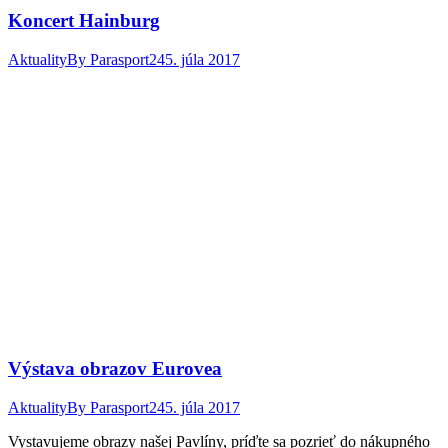
Koncert Hainburg
Aktuality
By
Parasport24
5. júla 2017
Výstava obrazov Eurovea
Aktuality
By
Parasport24
5. júla 2017
Vystavujeme obrazy našej Pavlíny, príďte sa pozrieť do nákupného