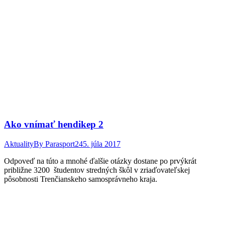
Ako vnímať hendikep 2
Aktuality
By
Parasport24
5. júla 2017
Odpoveď na túto a mnohé ďalšie otázky dostane po prvýkrát
približne 3200 študentov stredných škôl v zriaďovateľskej
pôsobnosti Trenčianskeho samosprávneho kraja.