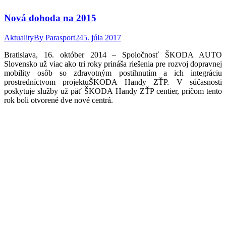
Nová dohoda na 2015
Aktuality
By
Parasport24
5. júla 2017
Bratislava, 16. október 2014 – Spoločnosť ŠKODA AUTO
Slovensko už viac ako tri roky prináša riešenia pre rozvoj dopravnej
mobility osôb so zdravotným postihnutím a ich integráciu
prostredníctvom projektuŠKODA Handy ZŤP. V súčasnosti
poskytuje služby už päť ŠKODA Handy ZŤP centier, pričom tento
rok boli otvorené dve nové centrá.