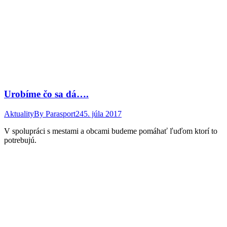
Urobíme čo sa dá….
Aktuality
By
Parasport24
5. júla 2017
V spolupráci s mestami a obcami budeme pomáhať ľuďom ktorí to
potrebujú.