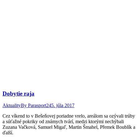
Dobytie raja
Aktuality
By
Parasport24
5. júla 2017
Cez víkend to v Bešeňovej poriadne vrelo, areálom sa ozývali trúby
a súťažné pokriky od známych tvárí, medzi ktorými nechýbali
Zuzana Vačková, Samuel Migaľ, Martin Šmahel, Přemek Boublík a
ďalší.